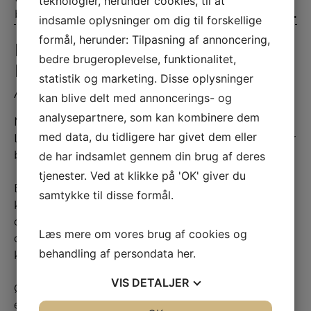
teknologier, herunder cookies, til at
bryn samt retning
420 kr.
indsamle oplysninger om dig til forskellige
formål, herunder: Tilpasning af annoncering,
KOMBINÉR LASH LIFT OG
bedre brugeroplevelse, funktionalitet,
BROW LAMINATION MED
statistik og marketing. Disse oplysninger
ANDRE BEHANDLINGER
kan blive delt med annoncerings- og
analysepartnere, som kan kombinere dem
Mange vælger at kombinere Lash Lift og Brow
med data, du tidligere har givet dem eller
Lamination for et komplet og harmonisk look, hvor
de har indsamlet gennem din brug af deres
både vipper og bryn fremhæves på naturlig vis.
tjenester. Ved at klikke på 'OK' giver du
Behandlingerne kan desuden med fordel
samtykke til disse formål.
kombineres med en ansigtsbehandling, så du
opnår maksimal selvforkælelse og et samlet løft af
Læs mere om vores brug af cookies og
dit udtryk. Spørg os gerne i klinikken, hvilke
behandling af persondata
her
.
kombinationer der passer bedst til dig.
VIS
DETALJER
Ønsker du udelukkende en let opfriskning af bryn
eller vipper, tilbyder vi også farvning og retning,