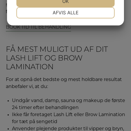
JA
NEJ
OK
JA
NEJ
som du kan læse mere om på vores side om
NØDVENDIGE
PRÆFERENCER
AFVIS ALLE
farvning af bryn og vipper.
JA
NEJ
JA
NEJ
BOOK TID TIL BEHANDLING
MARKETING
STATISTIK
FÅ MEST MULIGT UD AF DIT
LASH LIFT OG BROW
LAMINATION
For at opnå det bedste og mest holdbare resultat
anbefaler vi, at du:
Undgår vand, damp, sauna og makeup de første
24 timer efter behandlingen
Ikke får foretaget Lash Lift eller Brow Lamination
for tæt på sengetid
Anvender plejende produkter til vipper og bryn,