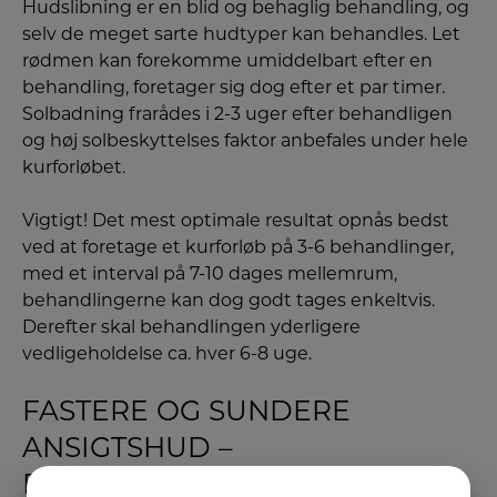
Hudslibning er en blid og behaglig behandling, og
selv de meget sarte hudtyper kan behandles. Let
rødmen kan forekomme umiddelbart efter en
behandling, foretager sig dog efter et par timer.
Solbadning frarådes i 2-3 uger efter behandligen
og høj solbeskyttelses faktor anbefales under hele
kurforløbet.
​Vigtigt! Det mest optimale resultat opnås bedst
ved at foretage et kurforløb på 3-6 behandlinger,
med et interval på 7-10 dages mellemrum,
behandlingerne kan dog godt tages enkeltvis.
Derefter skal behandlingen yderligere
vedligeholdelse ca. hver 6-8 uge.
FASTERE OG SUNDERE
ANSIGTSHUD –
DIAMANTSLIBNING AF HUD