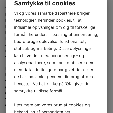
Samtykke til cookies
Vi har ikke to ens behandlinger. I samråd med dig
Vi og vores samarbejdspartnere bruger
planlægger vores kosmetolog et
teknologier, herunder cookies, til at
behandlingsforløb, som vil give dig de bedste
resultater – typisk er der tale om tre til seks
indsamle oplysninger om dig til forskellige
behandlinger. Bemærk, vores diamantslibning i
formål, herunder: Tilpasning af annoncering,
København er en naturlig behandling, som
bedre brugeroplevelse, funktionalitet,
aktiverer dine egne hudceller. Du kan derfor regne
statistik og marketing. Disse oplysninger
med et langvarigt resultat, som du kan
kan blive delt med annoncerings- og
vedligeholde med den rette plejeteknik.
analysepartnere, som kan kombinere dem
Efter vores hudslibning i København smører vi
med data, du tidligere har givet dem eller
behandlingsområderne ind med aktivt serum,
de har indsamlet gennem din brug af deres
som accelererer den naturlige
tjenester. Ved at klikke på 'OK' giver du
genopbygningsproces af din huds celler. Til slut
samtykke til disse formål.
anbefaler vores kosmetolog en række produkter,
som kan hjælpe dig med at pleje og vedligeholde
Læs mere om vores brug af cookies og
din hud.
behandling af persondata
her
.