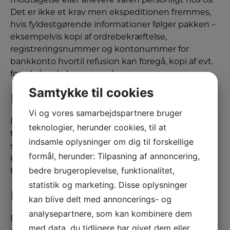
Det er ikke et krav men ekspeditionen fremmes,
hvis fyldestgørende informationer følger pakken –
eksempelvis kopi af ordrebekræftelse,
registreringsnummer og kontonummer for
bankkonto hvortil refusion kan foregå, kopi af evt.
forudgående korrespondance mv.
Samtykke til cookies
REFUSION
Vi og vores samarbejdspartnere bruger
I tilfælde af aftalte dekorter, returnerede varer eller
teknologier, herunder cookies, til at
forudbetalte varer som afbestilles før afsendelse,
indsamle oplysninger om dig til forskellige
skal der ske en hel eller delvis refusion af
formål, herunder: Tilpasning af annoncering,
købesummen. Refusion sker normalt altid
bedre brugeroplevelse, funktionalitet,
til betalingsmiddel, som betalingen kom fra.
statistik og marketing. Disse oplysninger
FORTRYDELSESRET
kan blive delt med annoncerings- og
analysepartnere, som kan kombinere dem
Der er 14 dages returret på varerne, regnet fra den
med data, du tidligere har givet dem eller