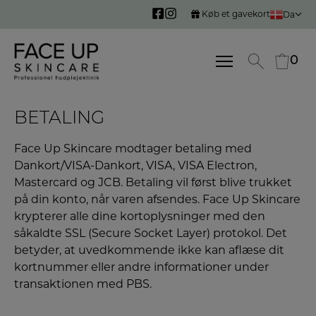
Hop
Køb et gavekort
Da
til
indholdet
0
0
BETALING
Face Up Skincare modtager betaling med
Dankort/VISA-Dankort, VISA, VISA Electron,
Mastercard og JCB. Betaling vil først blive trukket
på din konto, når varen afsendes.
Face Up Skincare
krypterer alle dine kortoplysninger med den
såkaldte SSL (Secure Socket Layer) protokol. Det
betyder, at uvedkommende ikke kan aflæse dit
kortnummer eller andre informationer under
transaktionen med PBS.